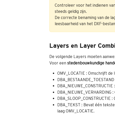
Controleer voor het indienen va
steeds geldig zijn.
De correcte benaming van de lag
leesbaarheid van het DXF-besta
Layers en Layer Comb
De volgende Layers moeten aanwezig
Voor een 
stedenbouwkundige hande
OMV_LOCATIE : Omschrijft de lo
DBA_BESTAANDE_TOESTAND : Oms
DBA_NIEUWE_CONSTRUCTIE : Oms
DBA_NIEUWE_VERHARDING : Omsc
DBA_SLOOP_CONSTRUCTIE : Omsch
DBA_TEKST : Bevat één tekstel
laag OMV_LOCATIE.