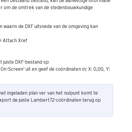
 een bestaand bestand, kan de aanwezige informatie 
gger om de omtrek van de stedenbouwkundige 
 waarin de DXF uitsnede van de omgeving kan 
 > Attach Xref
t juiste DXF-bestand op
y On-Screen' uit en geef de coördinaten in: X: 0,00, Y: 
 het ingeladen plan ver van het nulpunt komt te 
 export de juiste Lambert72-coördinaten terug op 