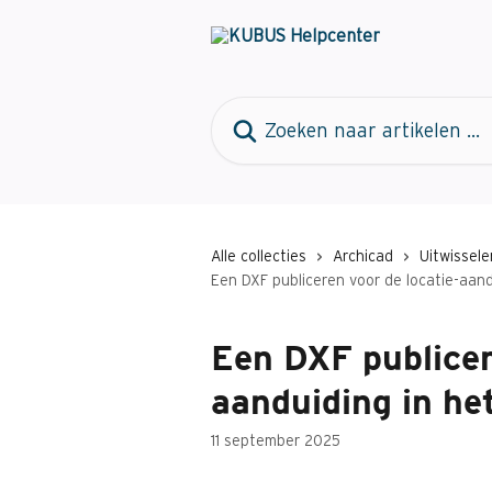
Naar de hoofdinhoud
Zoeken naar artikelen ...
Alle collecties
Archicad
Uitwissele
Een DXF publiceren voor de locatie-aan
Een DXF publicer
aanduiding in h
11 september 2025