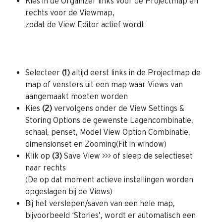
Kies in de Organizer links voor de Projectmap en 
rechts voor de Viewmap,
zodat de View Editor actief wordt 
Selecteer 
(1) 
altijd eerst links in de Projectmap de 
map of vensters uit een map waar Views van 
aangemaakt moeten worden
Kies 
(2)
 vervolgens onder de View Settings & 
Storing Options de gewenste Lagencombinatie, 
schaal, penset, Model View Option Combinatie, 
dimensionset en Zooming(Fit in window)
Klik op 
(3)
 Save View >>> of sleep de selectieset 
naar rechts 
(De op dat moment actieve instellingen worden 
opgeslagen bij de Views)
Bij het verslepen/saven van een hele map, 
bijvoorbeeld ‘Stories’, wordt er automatisch een 