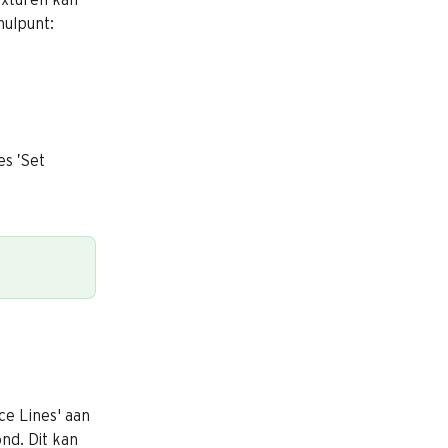
nulpunt:
s ’Set 
 
ce Lines' aan
nd. Dit kan 