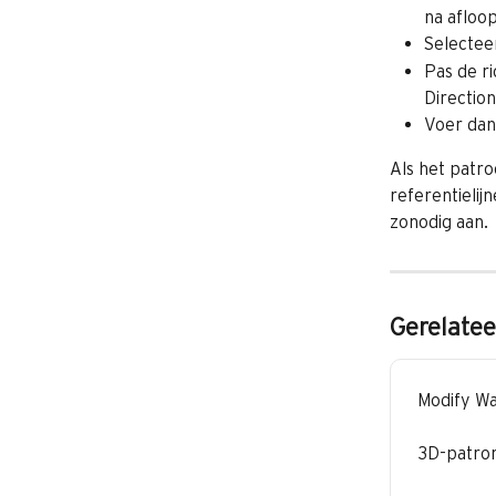
na afloo
Selectee
Pas de ri
Direction
Voer dan 
Als het patro
referentielij
zonodig aan.
Gerelatee
Modify Wa
3D-patron