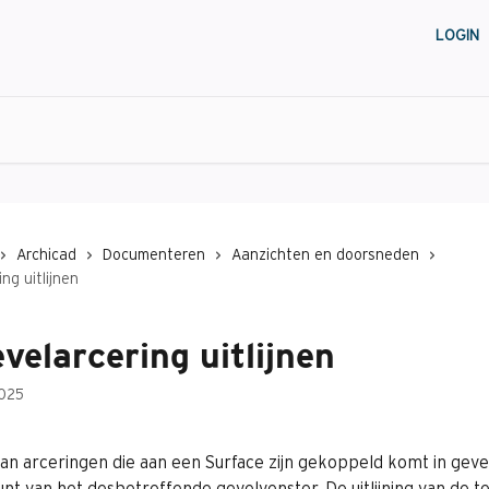
LOGIN
Archicad
Documenteren
Aanzichten en doorsneden
ng uitlijnen
velarcering uitlijnen
025
an arceringen die aan een Surface zijn gekoppeld komt in geve
nt van het desbetreffende gevelvenster. De uitlijning van de t