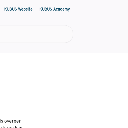
KUBUS Website
KUBUS Academy
ls overeen 
exturen kan 