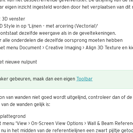
r eigen inzicht ingesteld worden door het verplaatsen van dit 
 3D venster
D Style in op 'Lijnen - met arcering (Vectorial)'
ontstaat dezelfde weergave als in de geveltekeningen.
r alle onderdelen die dezelfde oorsprong moeten hebben
het menu Document > Creative Imaging > Align 3D Texture en kie
het nieuwe nulpunt
vaker gebeuren, maak dan een eigen 
Toolbar
on van wanden niet goed wordt uitgelijnd, controleer dan of de
 van de wanden gelijk is:
plattegrond
et menu 'View > On-Screen View Options > Wall & Beam Referen
nu in het midden van de referentielijnen een zwart pijltje getoo