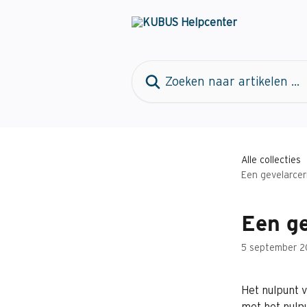
Naar de hoofdinhoud
Zoeken naar artikelen ...
Alle collecties
Een gevelarceri
Een ge
5 september 2
Het nulpunt v
met het nulpu