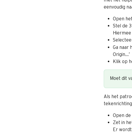
eenvoudig naa
Open het
Stel de 3
Hiermee 
Selectee
Ga naar 
Origin…’
Klik op 
Moet dit 
Als het patro
tekenrichting
Open de 
Zet in h
Er wordt 