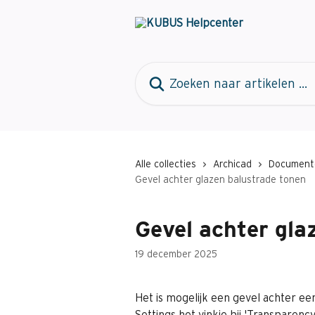
Naar de hoofdinhoud
Zoeken naar artikelen ...
Alle collecties
Archicad
Document
Gevel achter glazen balustrade tonen
Gevel achter gla
19 december 2025
Het is mogelijk een gevel achter ee
Settings het vinkje bij 'Transparenc