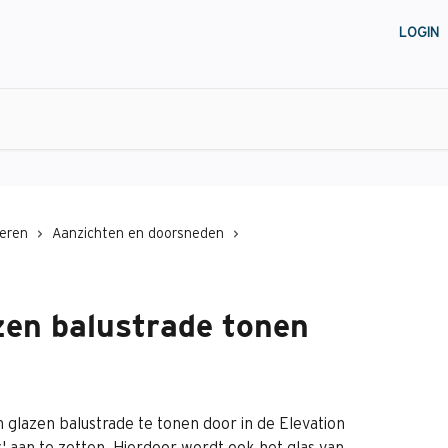
LOGIN
eren
Aanzichten en doorsneden
zen balustrade tonen
n glazen balustrade te tonen door in de Elevation 
y' aan te zetten. Hierdoor wordt ook het glas van 