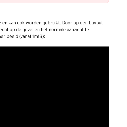
 en kan ook worden gebruikt. Door op een Layout 
cht op de gevel en het normale aanzicht te 
er beeld (vanaf 1m18):