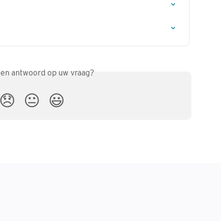
een antwoord op uw vraag?
😞
😐
😃