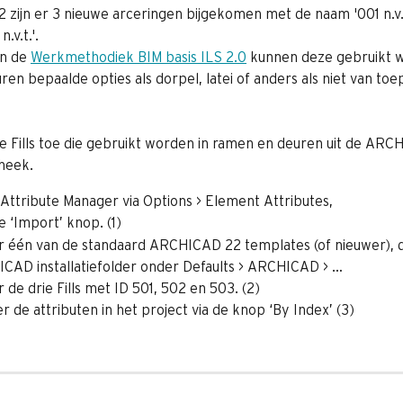
2 zijn er 3 nieuwe arceringen bijgekomen met de naam '001 n.v.t
n.v.t.'.
n de 
Werkmethodiek BIM basis ILS 2.0
 kunnen deze gebruikt 
en bepaalde opties als dorpel, latei of anders als niet van toe
e Fills toe die gebruikt worden in ramen en deuren uit de ARC
theek.
Attribute Manager via Options > Element Attributes,
e ‘Import’ knop. (1)
r één van de standaard ARCHICAD 22 templates (of nieuwer), d
CAD installatiefolder onder Defaults > ARCHICAD > …
 de drie Fills met ID 501, 502 en 503. (2)
 de attributen in het project via de knop ‘By Index’ (3)