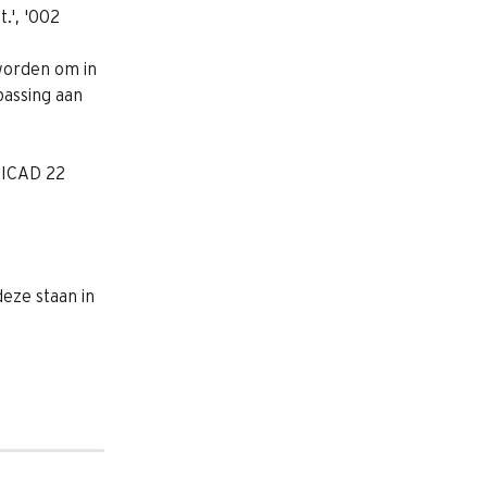
.', '002 
worden om in 
passing aan 
HICAD 22 
eze staan in 