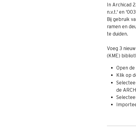
In Archicad 2
n.v.t.' en '003 
Bij gebruik va
ramen en deur
te duiden. 
Voeg 3 nieuw
(KME) biblio
Open de 
Klik op d
Selectee
de ARCHI
Selecteer
Importeer