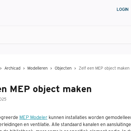
LOGIN
Archicad
Modelleren
Objecten
Zelf een MEP object maken
een MEP object maken
025
egreerde 
MEP Modeler
 kunnen installaties worden gemodelleer
erleidingen en ventilatie. Alle standaard kanalen en aansluitingen