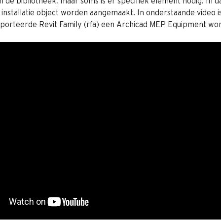
de bibliotheek, maar soms is er specifiek element nodig. In da
installatie object worden aangemaakt. In onderstaande video is
porteerde Revit Family (rfa) een Archicad MEP Equipment wo