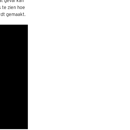
t geval kan 
 te zien hoe 
rdt gemaakt.