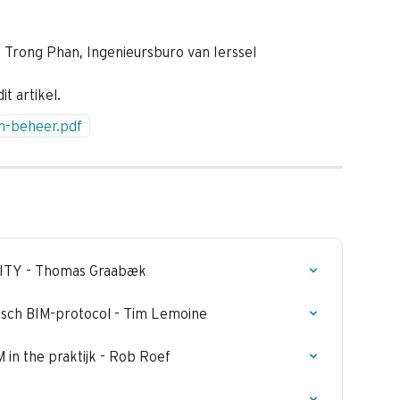
 Trong Phan, Ingenieursburo van Ierssel
it artikel.
m-beheer.pdf
ITY - Thomas Graabæk
sch BIM-protocol - Tim Lemoine
n the praktijk - Rob Roef