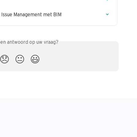
- Issue Management met BIM
een antwoord op uw vraag?
😞
😐
😃