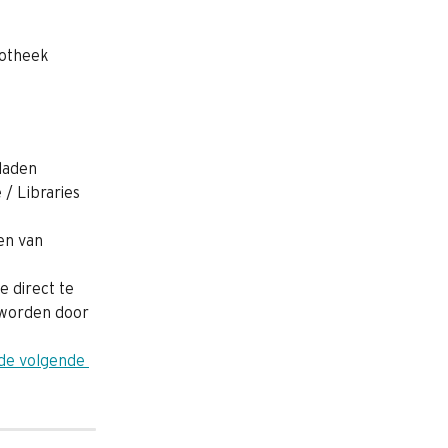
iotheek 
laden 
/ Libraries 
en van 
 direct te 
 worden door 
 de volgende 