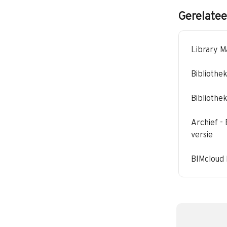
Gerelatee
Library M
Bibliothe
Bibliothe
Archief -
versie
BIMcloud 