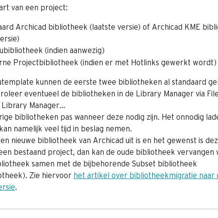
tart van een project:
ard Archicad bibliotheek (laatste versie) of Archicad KME bibl
versie)
ubibliotheek (indien aanwezig)
rne Projectbibliotheek (indien er met Hotlinks gewerkt wordt)
utemplate kunnen de eerste twee bibliotheken al standaard ge
oleer eventueel de bibliotheken in de Library Manager via File 
/ Library Manager…
rige bibliotheken pas wanneer deze nodig zijn. Het onnodig lad
kan namelijk veel tijd in beslag nemen.
n nieuwe bibliotheek van Archicad uit is en het gewenst is deze
 een bestaand project, dan kan de oude bibliotheek vervangen
bliotheek samen met de bijbehorende Subset bibliotheek 
iotheek). Zie hiervoor 
het artikel over bibliotheekmigratie naar
rsie
.