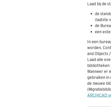
Laad bij de s
de standa
(laatste 
de Burea
een exte
In een burea
worden. Contr
and Objects 
Laad alle ove
bibliotheken 
Wanneer er ee
gebruiken in
de nieuwe bi
(Migratiebibl
ARCHICAD ve