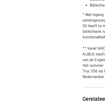
Biblioth
* Met ingang
samengevoegd
Dit heeft te
bibliotheek 
functionalitei
** Vanaf AR
KUBUS heeft d
van de Engels
Het nummer va
Truc 056 als 
Nederlandse e
Gerelatee