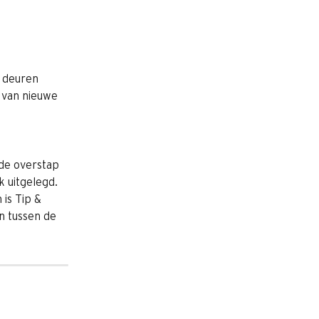
 
 deuren 
 van nieuwe 
de overstap 
 uitgelegd. 
is Tip & 
n tussen de 