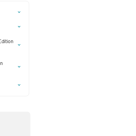
dition 
n 