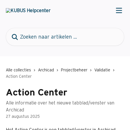
Naar de hoofdinhoud
Zoeken naar artikelen ...
Alle collecties
Archicad
Projectbeheer
Validatie
Action Center
Action Center
Alle informatie over het nieuwe tabblad/venster van
Archicad
27 augustus 2025
Het Action Center is een tabblad/venster in Archicad 