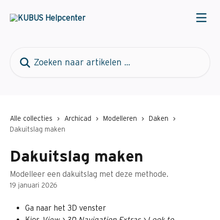
Naar de hoofdinhoud
Zoeken naar artikelen ...
Alle collecties
Archicad
Modelleren
Daken
Dakuitslag maken
Dakuitslag maken
Modelleer een dakuitslag met deze methode.
19 januari 2026
Ga naar het 3D venster
Kies 
View > 3D Navigation Extras > Look to 