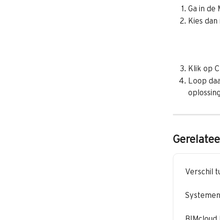
Ga in de
Kies dan 
Klik op 
Loop daa
oplossin
Gerelatee
Verschil 
Systemen 
BIMcloud