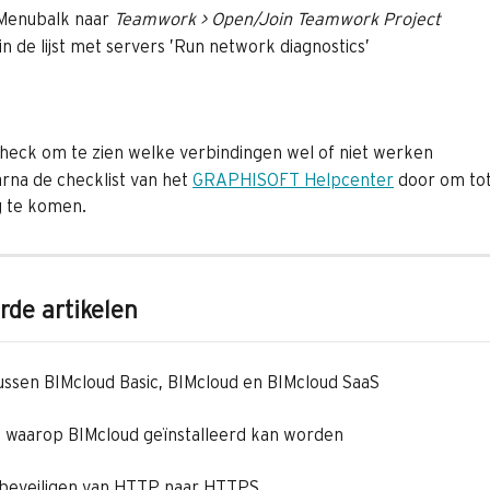
 Menubalk naar 
Teamwork > Open/Join Teamwork Project
in de lijst met servers ’Run network diagnostics’
Check om te zien welke verbindingen wel of niet werken
rna de checklist van het 
GRAPHISOFT Helpcenter
 door om tot
g te komen.
rde artikelen
tussen BIMcloud Basic, BIMcloud en BIMcloud SaaS
waarop BIMcloud geïnstalleerd kan worden
 beveiligen van HTTP naar HTTPS