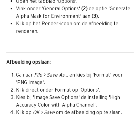
Open het tabblad 'Options'.
Vink onder 'General Options' 
(2)
 de optie 'Generate 
Alpha Mask for Environment' aan 
(3)
.
Klik op het Render-icoon om de afbeelding te 
renderen.
Afbeelding opslaan:
Ga naar 
File > Save As… 
en kies bij 'Format' voor 
'PNG Image'.
Klik direct onder Format op 'Options'.
Kies bij 'Image Save Options' de instelling 'High 
Accuracy Color with Alpha Channel'.
Klik op 
OK > Save
 om de afbeelding op te slaan.